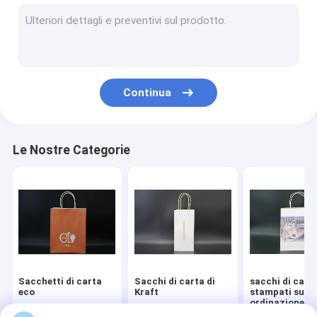
Sacchetti per imballaggi da forno
sacchi di carta del fondo piatto
Imballaggio di lusso di Natale
Continua
manica della tazza di caffè
Le Nostre Categorie
Sacchetti di carta
Sacchi di carta di
sacchi di cart
eco
Kraft
stampati su
ordinazione