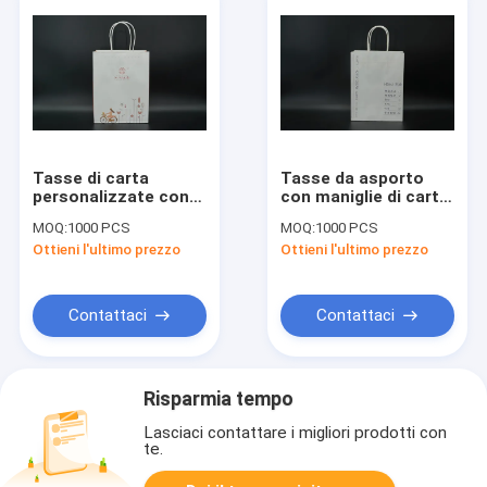
Tasse di carta
Tasse da asporto
personalizzate con
con maniglie di carta
manicotti con
kraft
MOQ:
1000 PCS
MOQ:
1000 PCS
manicotto FSC
Ottieni l'ultimo prezzo
Ottieni l'ultimo prezzo
Contattaci
Contattaci
Risparmia tempo
Lasciaci contattare i migliori prodotti con
te.