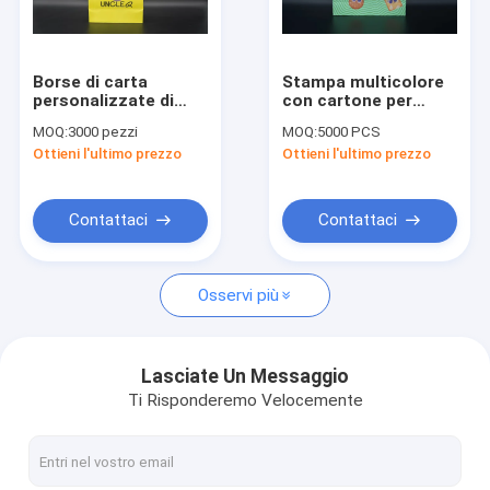
Giro della fabbrica
Controllo di qualità
Borse di carta
Stampa multicolore
personalizzate di
con cartone per
Contattici
alta qualità Borse di
biscotti Kraft
MOQ:
3000 pezzi
MOQ:
5000 PCS
alimentari Kraft
Manicopa igienica
Ottieni l'ultimo prezzo
Ottieni l'ultimo prezzo
personalizzate
con corda in PP
Notizie
resistenti
Contattaci
Contattaci
Sacchetti di carta eco
Osservi più
Sacchi di carta di Kraft
sacchi di carta stampati su ordinazione
Lasciate Un Messaggio
Ti Risponderemo Velocemente
Sacchetti di carta personalizzati
Sacchi di carta della maniglia