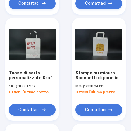
Contattaci
Contattaci
Tasse di carta
Stampa su misura
personalizzate Kraft
Sacchetti di pane in
Tassa di carta bianca
carta kraft imballaggi
MOQ:
1000 PCS
MOQ:
3000 pezzi
personalizzata
alimentari biologici
Ottieni l'ultimo prezzo
Ottieni l'ultimo prezzo
sacchetti di carta
Contattaci
Contattaci