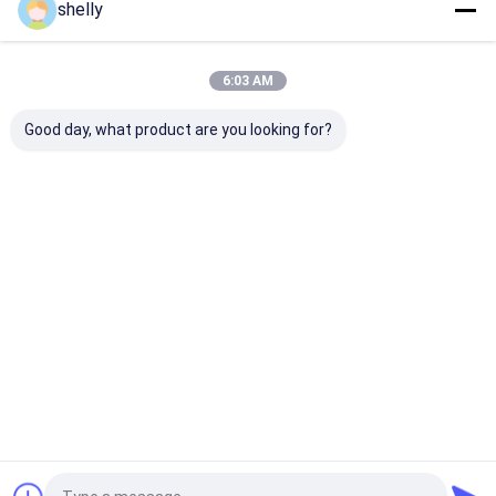
shelly
Casa
Circa noi
Contattaci
Desktop Site
Mappa del sito
Privacy Policy
6:03 AM
Qualità
Sacchetti di carta eco
Fabbrica cinese.Copyright © 2025
Guangzhou Yuxing Printing & Packaging Co., Ltd.. All Rights
Good day, what product are you looking for?
Reserved.