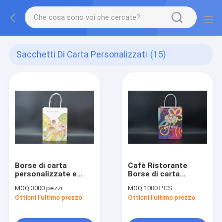
Sacchetti Di Carta Personalizzati
(15)
Borse di carta
Cafè Ristorante
personalizzate e
Borse di carta
versatili Borse di
biodegradabili Borse
MOQ:
3000 pezzi
MOQ:
1000 PCS
carta Kraft grandi e
di carta
Ottieni l'ultimo prezzo
Ottieni l'ultimo prezzo
ecocompatibili
personalizzate
riciclabili