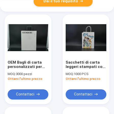
Dai il tuo requisito
OEM Bagli di carta
Sacchetti di carta
personalizzati per
leggeri stampati con
l'ambiente Leggere
manico torto
MOQ:
3000 pezzi
MOQ:
1000 PCS
Eco-friendly
Sacchetti di carta da
Ottieni l'ultimo prezzo
Ottieni l'ultimo prezzo
asporto
Contattaci
Contattaci