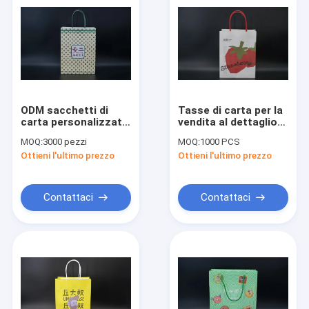
ODM sacchetti di
Tasse di carta per la
carta personalizzati
vendita al dettaglio
stampa Kraft
su misura con
MOQ:
3000 pezzi
MOQ:
1000 PCS
sacchetto di carta
sconto Tasse da
Ottieni l'ultimo prezzo
Ottieni l'ultimo prezzo
da asporto
shopping in cartone
bianco
Contattaci
Contattaci
Casa
Prodotti
Circa noi