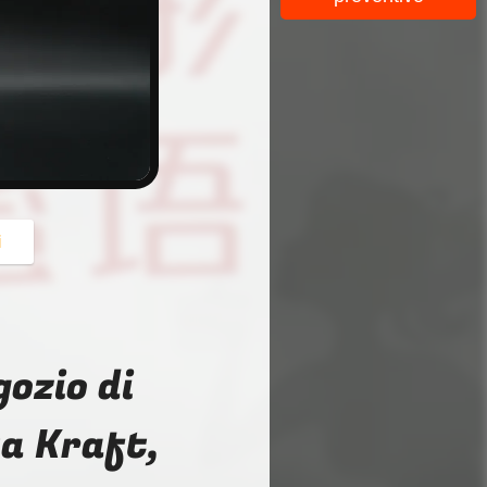
button
i
gozio di
ta Kraft,