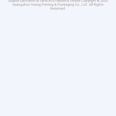
Qualità
Sacchetti di carta eco
Fabbrica cinese.Copyright © 2025
Guangzhou Yuxing Printing & Packaging Co., Ltd.. All Rights
Reserved.