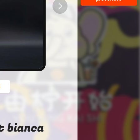
button
i
t bianca