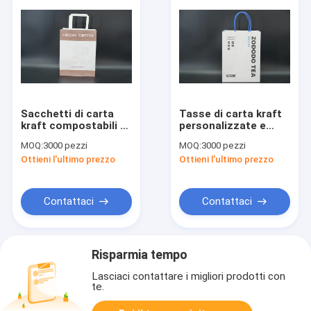
Sacchetti di carta
Tasse di carta kraft
kraft compostabili e
personalizzate e
leggeri con maniglia
versatili, riciclabili e
MOQ:
3000 pezzi
MOQ:
3000 pezzi
piatta
leggere
Ottieni l'ultimo prezzo
Ottieni l'ultimo prezzo
Contattaci
Contattaci
Risparmia tempo
Lasciaci contattare i migliori prodotti con
te.