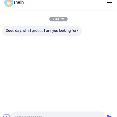
shelly
Casa
Circa noi
Contattaci
Desktop Site
Mappa del sito
Privacy Policy
2:33 PM
Qualità
Sacchetti di carta eco
Fabbrica cinese.Copyright © 2025
Guangzhou Yuxing Printing & Packaging Co., Ltd.. All Rights
Good day, what product are you looking for?
Reserved.