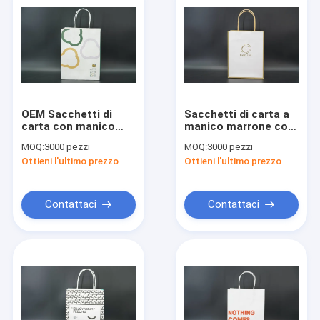
OEM Sacchetti di
Sacchetti di carta a
carta con manico
manico marrone con
torto Stampa in
imballaggio
MOQ:
3000 pezzi
MOQ:
3000 pezzi
massa Sacchetti
ecologico
Ottieni l'ultimo prezzo
Ottieni l'ultimo prezzo
Kraft biodegradabili
Contattaci
Contattaci
Casa
Prodotti
Circa noi