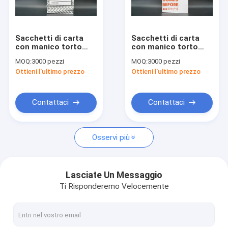
Giro della fabbrica
Controllo di qualità
Sacchetti di carta
Sacchetti di carta
con manico torto
con manico torto
Contattici
Sacchetti regalo di
bianco Sacchetti di
MOQ:
3000 pezzi
MOQ:
3000 pezzi
carta Kraft riciclabili
carta kraft resistenti
Ottieni l'ultimo prezzo
Ottieni l'ultimo prezzo
personalizzati
Notizie
Contattaci
Contattaci
Sacchetti di carta eco
Osservi più
Sacchi di carta di Kraft
sacchi di carta stampati su ordinazione
Lasciate Un Messaggio
Ti Risponderemo Velocemente
Sacchetti di carta personalizzati
Sacchi di carta della maniglia