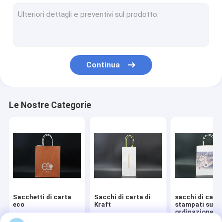
Sacchetti per imballaggi da forno
sacchi di carta del fondo piatto
Imballaggio di lusso di Natale
Continua
manica della tazza di caffè
Le Nostre Categorie
Sacchetti di carta
Sacchi di carta di
sacchi di cart
eco
Kraft
stampati su
ordinazione