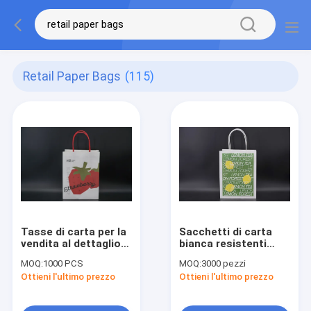
Retail Paper Bags
(115)
Tasse di carta per la
Sacchetti di carta
vendita al dettaglio
bianca resistenti
su misura con
Sacchetti di carta
MOQ:
1000 PCS
MOQ:
3000 pezzi
sconto Tasse da
rinnovabili con
Ottieni l'ultimo prezzo
Ottieni l'ultimo prezzo
shopping in cartone
maniglie
bianco