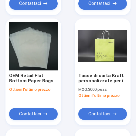
Contattaci
Contattaci
OEM Retail Flat
Tasse di carta Kraft
Bottom Paper Bags
personalizzate per il
Custom Gloss Mat
commercio al
Ottieni l'ultimo prezzo
MOQ:
3000 pezzi
Lamination Finish
dettaglio
Ottieni l'ultimo prezzo
Contattaci
Contattaci