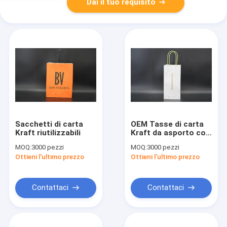
Dai il tuo requisito
Sacchetti di carta
OEM Tasse di carta
Kraft riutilizzabili
Kraft da asporto con
maniglie contorte
MOQ:
3000 pezzi
MOQ:
3000 pezzi
Tassa di carta da
Ottieni l'ultimo prezzo
Ottieni l'ultimo prezzo
tazza singola
Contattaci
Contattaci