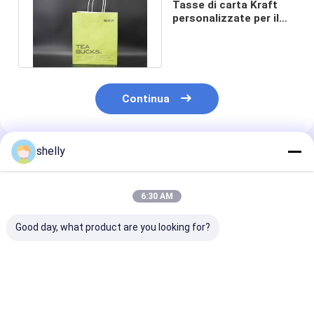
Tasse di carta Kraft
personalizzate per il
commercio al dettaglio
Continua
shelly
Prodotti Raccomandati
6:30 AM
Good day, what product are you looking for?
Sacchetti di carta
Sacchetti di carta
Borsa di carta
regalo Kraft con
Kraft CMYK Pantone
lavoro Borsa d