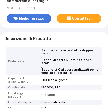
commercio al dettaglio
MOQ：3000 pezzi
Miglior prezzo
Contattaci
Descrizione Di Prodotto
Sacchetti di carta Kraft a doppia
tazza
,
Sacchi di carta su ordinazione di
Evidenziare
Kraft
,
Sacchetti Kraft personalizzati per la
vendita al dettaglio
Capacità di
60000 pc al giorno
alimentazione
Certificazione
ISO9001, FSC
Imballaggi
Cartucce
particolari
Luogo di origine
Cina (continente)