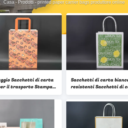
Casa
-
Prodotti
-
printed paper carrier bags produttore online
aggio Sacchetti di carta
Sacchetti di carta bianc
per il trasporto Stampa
resistenti Sacchetti di 
hetti di carta per
rinnovabili con maniglie
anti su misura