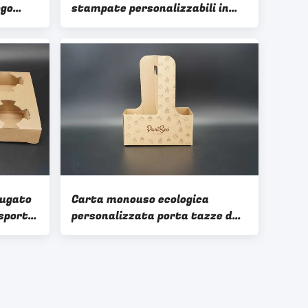
ogo
stampate personalizzabili in
carta
blocco con maniglie contorte
rugato
Carta monouso ecologica
sporto
personalizzata porta tazze da
ngrosso
caffè portabevande 2 4
pacchetti portatazze di carta
con manico