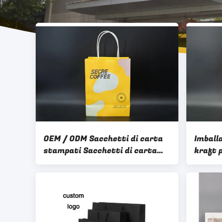
OEM / ODM Sacchetti di carta
Imball
stampati Sacchetti di carta
kraft 
personalizzati per uso
di sacc
commerciale
ristor