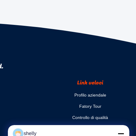
d.
Link veloci
Profilo aziendale
Fatory Tour
Controllo di qualità
Mappa del sito
shelly