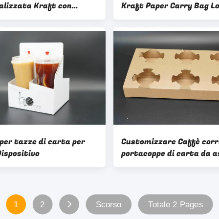
alizzata Kraft con
Kraft Paper Carry Bag L
tto regalo per
personalizzato Tasse di 
eanno
da asporto
per tazze di carta per
Customizzare Caffè cor
Dispositivo
portacoppe di carta da a
portacoppe di carta all'i
2/4/6
1
2
Scorso
Totale 2 Pages