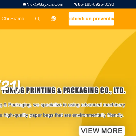
Nick@gzyxcn.com
86-185-8925-8190
Chi Siamo
Richiedi un preventivo
描述
(21)