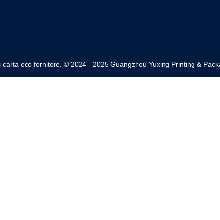
i carta eco fornitore. © 2024 - 2025 Guangzhou Yuxing Printing & Packa