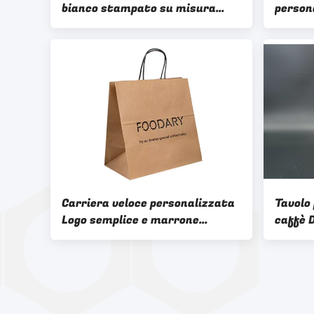
bianco stampato su misura
person
imballaggio borse di spedizione
sacche
per scarpe e vestiti
compl
Carriera veloce personalizzata
Tavolo 
Logo semplice e marrone
caffè 
personalizzato Manicotti
riciclati Rope Craft Logo
personalizzabili Borse di
stampa Carta