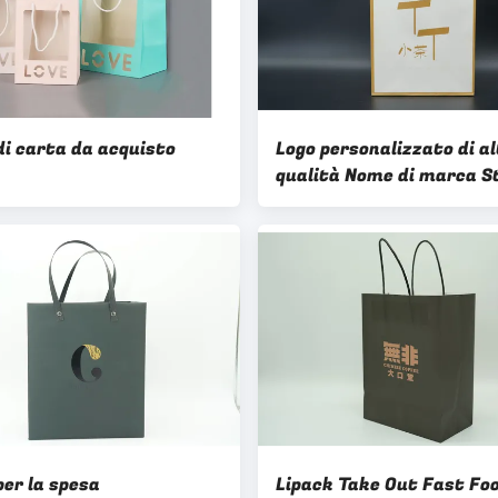
di carta da acquisto
Logo personalizzato di a
qualità Nome di marca 
di carta kraft colorata
Sacchetti da spesa di ca
dolce cibo Sacchetti rega
carta con manico
per la spesa
Lipack Take Out Fast Fo