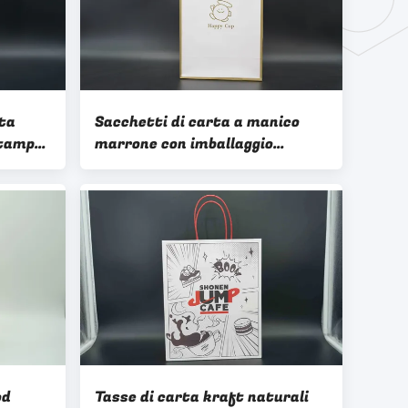
lta
Sacchetti di carta a manico
Stampa
marrone con imballaggio
ecologico
rta
lo di
od
Tasse di carta kraft naturali