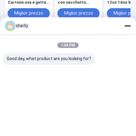
Cartone usa e getta
con sacchetto
12oz 16oz bev
Kraft Coppa singola
regalo per
calde usa e ge
2 Coppe da portare
compleanno
Tavolo porta 
Miglior prezzo
Miglior prezzo
Miglior pr
via Bevanda Caffè
di carta da ca
Portacoppi di carta
shelly
Casa
Circa noi
Contattaci
Desktop Site
Mappa del sito
Privacy Policy
1:04 PM
Qualità
Sacchetti di carta eco
Fabbrica cinese.Copyright © 2025
Guangzhou Yuxing Printing & Packaging Co., Ltd.. All Rights
Good day, what product are you looking for?
Reserved.
Casa
Prodotti
Circa noi