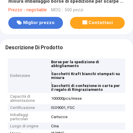
misura imballaggio borse di spedizione per scarpe e
vestiti
Prezzo：negotiable
MOQ：500 pezzi
Miglior prezzo
Contattaci
Descrizione Di Prodotto
Borse per la spedizione di
abbigliamento
,
Sacchetti Kraft bianchi stampati su
Evidenziare
misura
,
Sacchetti di confezione in carta per
il regalo di Ringraziamento
Capacità di
100000pcs/mese
alimentazione
Certificazione
ISO9001, FSC
Imballaggi
Cartucce
particolari
Luogo di origine
Cina