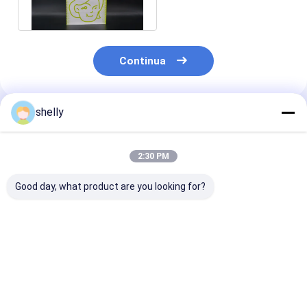
Biodegradabile
Continua
shelly
Prodotti Raccomandati
2:30 PM
Good day, what product are you looking for?
Borse di carta da
ODM / OEM Eco
Succo da aspo
asporto di colore
Friendly Kraft Brown
Sacchetti di c
marrone
Paper Bag Printing
ecologica Pulp
Quadrato Fondo
legno Kraft Fl
Printing
Miglior prezzo
Miglior prezzo
Miglior pr