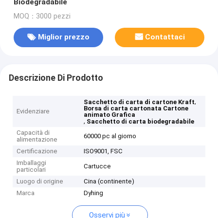
Biodegradabile
MOQ：3000 pezzi
Miglior prezzo
Contattaci
Descrizione Di Prodotto
,
Sacchetto di carta di cartone Kraft
Borsa di carta cartonata Cartone
Evidenziare
animato Grafica
,
Sacchetto di carta biodegradabile
Capacità di
60000 pc al giorno
alimentazione
Certificazione
ISO9001, FSC
Imballaggi
Cartucce
particolari
Luogo di origine
Cina (continente)
Marca
Dyhing
Osservi più