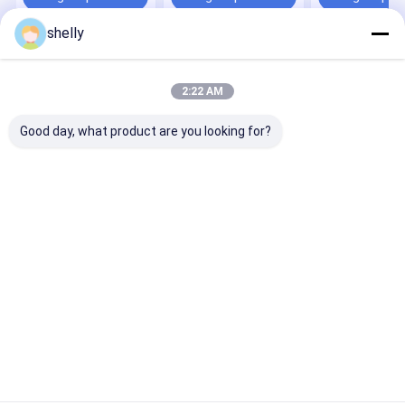
shelly
Casa
Circa noi
Contattaci
Desktop Site
Mappa del sito
Privacy Policy
2:22 AM
Qualità
Sacchetti di carta eco
Fabbrica cinese.Copyright © 2025
Guangzhou Yuxing Printing & Packaging Co., Ltd.. All Rights
Good day, what product are you looking for?
Reserved.
Casa
Prodotti
Circa noi