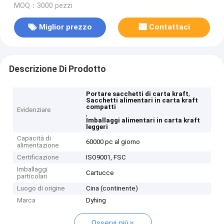
MOQ：3000 pezzi
Miglior prezzo
Contattaci
Descrizione Di Prodotto
,
Portare sacchetti di carta kraft
Sacchetti alimentari in carta kraft
compatti
Evidenziare
,
Imballaggi alimentari in carta kraft
leggeri
Capacità di
60000 pc al giorno
alimentazione
Certificazione
ISO9001, FSC
Imballaggi
Cartucce
particolari
Luogo di origine
Cina (continente)
Marca
Dyhing
Osservi più