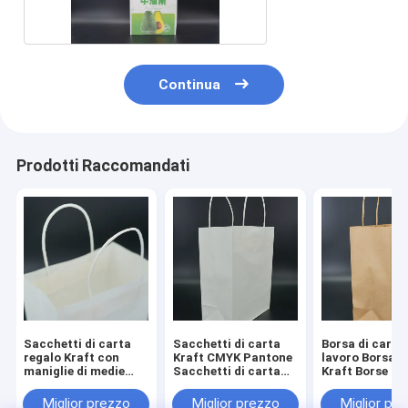
Continua
Prodotti Raccomandati
Sacchetti di carta
Sacchetti di carta
Borsa di carta
regalo Kraft con
Kraft CMYK Pantone
lavoro Borsa d
maniglie di medie
Sacchetti di carta
Kraft Borse pe
dimensioni
Kraft Eco-friendly
alimentari
personalizzati
biodegradabili
Miglior prezzo
Miglior prezzo
Miglior pr