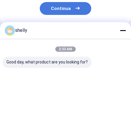
Continua
shelly
Prodotti Raccomandati
2:33 AM
Good day, what product are you looking for?
Sacchetti di carta
Borsa di carta da
ODM
Kraft CMYK Pantone
lavoro Borsa di carta
Personalizzazi
Sacchetti di carta
Kraft Borse per
sacchetti di c
Kraft Eco-friendly
alimentari
Kraft Oversize
personalizzati
biodegradabili
Rope di coton
Miglior prezzo
Miglior prezzo
Miglior pr
Grosgrain Man