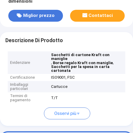
dimensioni
Miglior prezzo
Contattaci
Descrizione Di Prodotto
Sacchetti di cartone Kraft con
maniglie
Evidenziare
,
,
Borse regalo Kraft con maniglie
Sacchetti per la spesa in carta
cartonata
Certificazione
ISO9001, FSC
Imballaggi
Cartucce
particolari
Termini di
T/T
pagamento
Osservi più